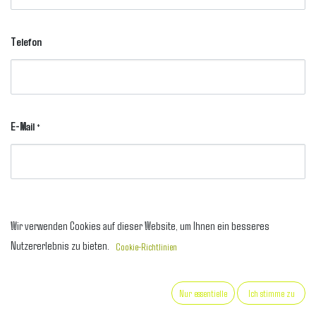
Telefon
E-Mail
*
Unternehmen
Wir verwenden Cookies auf dieser Website, um Ihnen ein besseres
Nutzererlebnis zu bieten.
Cookie-Richtlinien
Nur essentielle
Ich stimme zu
Betreff
*