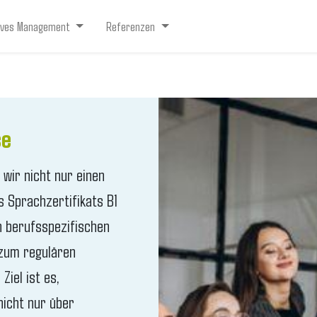
ives Management
Referenzen
se
 wir nicht nur einen
 Sprachzertifikats B1
n berufsspezifischen
 zum regulären
iel ist es,
nicht nur über