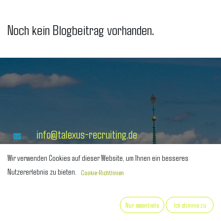
Noch kein Blogbeitrag vorhanden.
info@talexus-recruiting.de
040 35 774 393
Wir verwenden Cookies auf dieser Website, um Ihnen ein besseres
Nutzererlebnis zu bieten.
Cookie-Richtlinien
0176 3411 0152
0176 6035 0354
Nur essentielle
Ich stimme zu