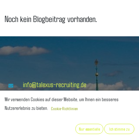
Noch kein Blogbeitrag vorhanden.
info@talexus-recruiting.de
040 35 774 393
Wir verwenden Cookies auf dieser Website, um Ihnen ein besseres
Nutzererlebnis zu bieten.
Cookie-Richtlinien
0176 3411 0152
0176 6035 0354
Nur essentielle
Ich stimme zu